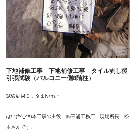
下地補修工事 下地補修工事 タイル剥し後
引張試験（バルコニー側8階柱）
試験結果０．９１N/m㎡
はい(*^_^*)本工事の主役 ㈱三浦工務店 現場所長 松
本さんです。