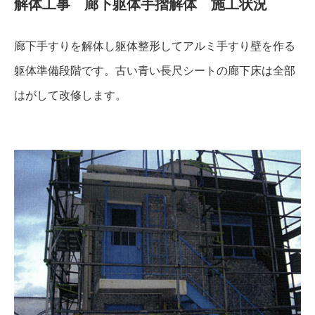
解体工事 廊下躯体手摺解体 施工状況
廊下手すりを解体し躯体整形してアルミ手すり壁を作る
躯体準備段階です。古い青い長尺シートの廊下床は全部
はがして改修します。