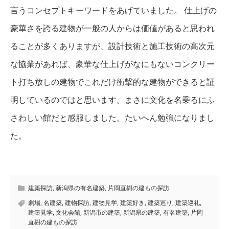
言うコンセプトキーワードをあげていました。 仕上げの
豪華さを誇る建物が一般の人からは価値があると思われ
ることが多くありますが、設計技術と施工技術の高次元
な協業があれば、豪華な仕上げがなにもないコンクリー
ト打ち放しの建物でこれだけ衝撃的な建物ができると証
明しているのではと思います。まさに文化を名乗るにふ
さわしい館だと感服しました。たいへん勉強になりまし
た。
建築探訪
,
新潟県の有名建築
,
片岡直樹の建もの探訪
劇場
,
名建築
,
建物探訪
,
建物見学
,
建築好き
,
建築巡り
,
建築巡礼
,
建築見学
,
文化会館
,
新潟市の建築
,
新潟県の建築
,
有名建築
,
片岡
直樹の建もの探訪