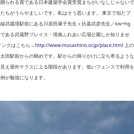
に贈られる賞である日本建築学会賞受賞まちがいなしじゃない
たちがうらやましいです。私はそう思います。 東京で似たプ
央線武蔵境駅前にある
川原田康子先生＋比嘉武彦先生／kw+hg
品である武蔵野プレイス
・境南ふれあい広場公園
しか知りませ
リンクはこちら→
http://www.musashino.or.jp/place.html
上の
 太田駅前からの眺めです。駅からの帰りがけに立ち寄るよう
が見え屋外テラスに上る階段があります。低いフェンスで利用
事例が勉強になります。