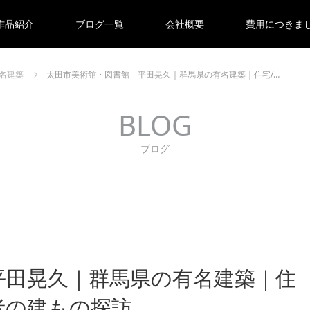
作品紹介
ブログ一覧
会社概要
費用につきま
名建築
太田市美術館・図書館 平田晃久｜群馬県の有名建築｜住宅/…
BLOG
ブログ
平田晃久｜群馬県の有名建築｜住
者の建もの探訪