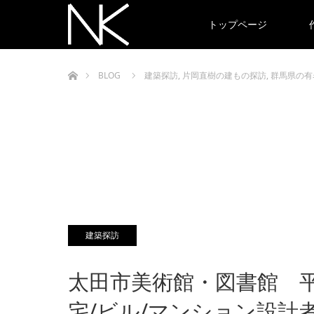
トップページ
ホーム
BLOG
建築探訪
,
片岡直樹の建もの探訪
,
群馬県の有
建築探訪
太田市美術館・図書館 
宅/ビル/マンション設計