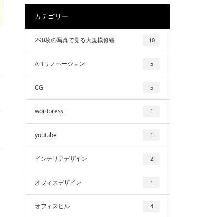
カテゴリー
290枚の写真で見る大規模修繕
10
A-1リノベーション
5
や
CG
5
平
wordpress
1
youtube
1
並
インテリアデザイン
2
り
オフィスデザイン
1
オフィスビル
4