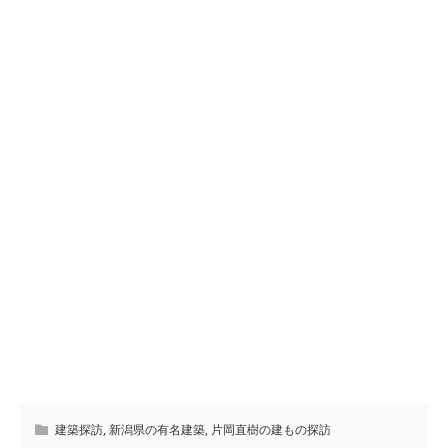
建築探訪
,
新潟県の有名建築
,
片岡直樹の建もの探訪