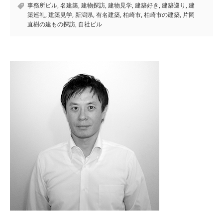
事務所ビル
,
名建築
,
建物探訪
,
建物見学
,
建築好き
,
建築巡り
,
建
築巡礼
,
建築見学
,
新潟県
,
有名建築
,
柏崎市
,
柏崎市の建築
,
片岡
直樹の建もの探訪
,
自社ビル