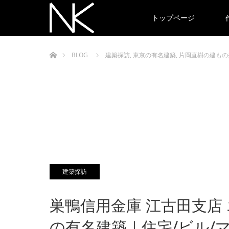
トップページ
ホーム
BLOG
建築探訪
,
東京の有名建築
,
片岡直樹の建もの
建築探訪
巣鴨信用金庫 江古田支店
の有名建築｜住宅/ビル/