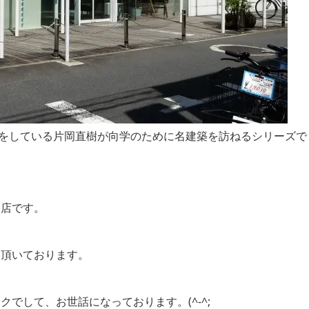
所をしている片岡直樹が向学のために名建築を訪ねるシリーズで
支店です。
を頂いております。
でして、お世話になっております。(^-^;