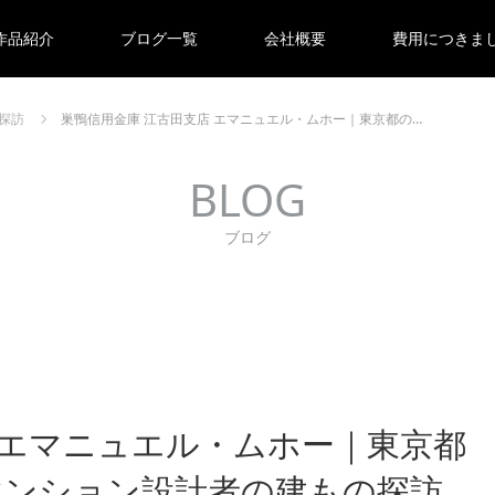
作品紹介
ブログ一覧
会社概要
費用につきま
探訪
巣鴨信用金庫 江古田支店 エマニュエル・ムホー｜東京都の…
BLOG
ブログ
 エマニュエル・ムホー｜東京都
マンション設計者の建もの探訪