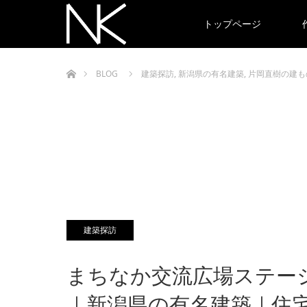
トップページ
ホーム
BLOG
建築探訪
,
新潟県の有名建築
,
片岡直樹の建も
建築探訪
まちなか交流広場ステー
｜新潟県の有名建築｜住宅