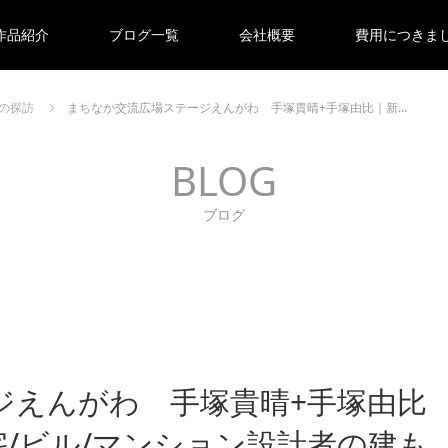
作品紹介
ブログ一覧
会社概要
費用につきま
の探訪
まちなか交流広場ステージえんがわ 手塚貴晴+手塚由比｜新…
BLOG
ブログ
ジえんがわ 手塚貴晴+手塚由比
/ビル/マンション設計者の建も