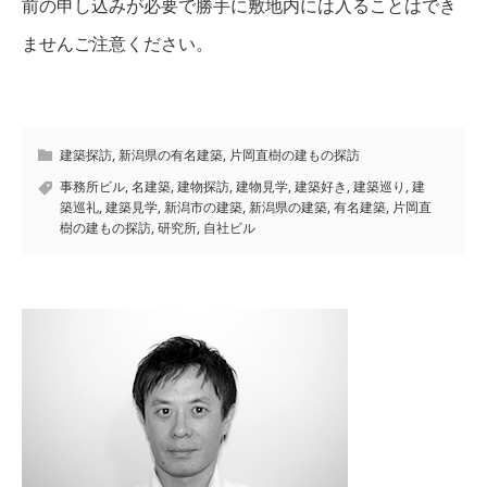
前の申し込みが必要で勝手に敷地内には入ることはでき
ませんご注意ください。
建築探訪
,
新潟県の有名建築
,
片岡直樹の建もの探訪
事務所ビル
,
名建築
,
建物探訪
,
建物見学
,
建築好き
,
建築巡り
,
建
築巡礼
,
建築見学
,
新潟市の建築
,
新潟県の建築
,
有名建築
,
片岡直
樹の建もの探訪
,
研究所
,
自社ビル