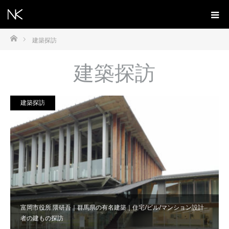
ホーム
建築探訪
建築探訪
建築探訪
富岡市役所 隈研吾｜群馬県の有名建築｜住宅/ビル/マンション設計
者の建もの探訪