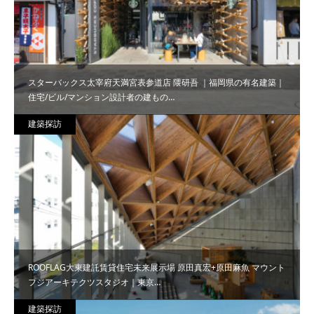
スターバックス太宰府天満宮表参道店 隈研吾 ｜福岡県の有名建築｜
住宅/ビル/マンション設計者の建もの…
建築探訪
ROOFLAG大東建託賃貸住宅未来展示場 原田真宏+原田麻魚 マウント
フジアーキテクツスタジオ｜東京…
建築探訪