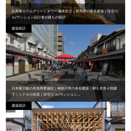
白井屋ホテルグリーンタワー 藤本壮介｜群馬県の有名建築｜住宅/ビ
ル/マンション設計者の建もの探訪
建築探訪
日本最大級の木造商業施設｜神奈川県の有名建築｜耐火木造４階建
て｜ミナカ小田原｜住宅/ビル/マンション…
建築探訪