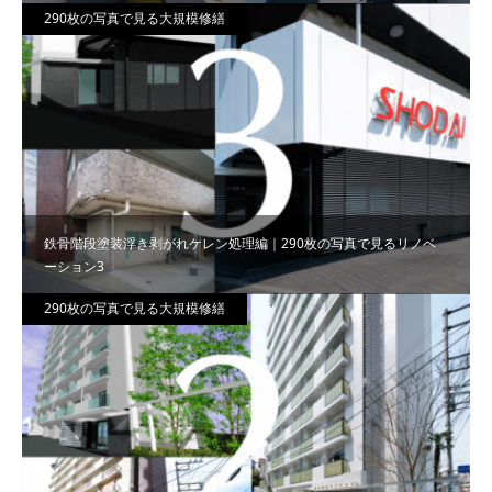
290枚の写真で見る大規模修繕
鉄骨階段塗装浮き剥がれケレン処理編｜290枚の写真で見るリノベ
ーション3
290枚の写真で見る大規模修繕