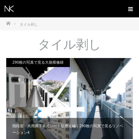
ホーム
タイル剥し
タイル剥し
290枚の写真で見る大規模修繕
階段室・共用廊下長尺シート貼替え編｜290枚の写真で見るリノベ
ーション4