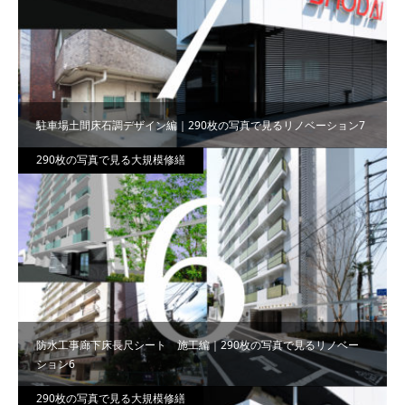
駐車場土間床石調デザイン編｜290枚の写真で見るリノベーション7
290枚の写真で見る大規模修繕
防水工事廊下床長尺シート 施工編｜290枚の写真で見るリノベー
ション6
290枚の写真で見る大規模修繕