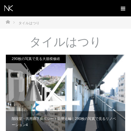
ホーム
タイルはつり
タイルはつり
290枚の写真で見る大規模修繕
階段室・共用廊下長尺シート貼替え編｜290枚の写真で見るリノベ
ーション4