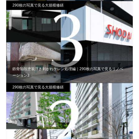
290枚の写真で見る大規模修繕
鉄骨階段塗装浮き剥がれケレン処理編｜290枚の写真で見るリノベ
ーション3
290枚の写真で見る大規模修繕