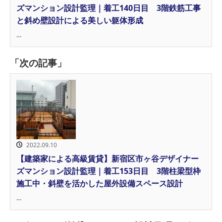
ズマンション設計監理｜着工140日目 3階鉄筋工事
と斜め壁設計による美しい躯体形成
…
「次の記事」
2022.09.10
【建築家による高級賃貸】新宿区市ヶ谷デザイナー
ズマンション設計監理｜着工153日目 3階柱梁型枠
施工中・斜壁を活かした屋外設備スペース設計
…