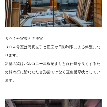
３０４号室東面の洋室
３０４号室は写真左手と正面が日影制限による斜壁にな
ります。
斜壁の梁はバルコニー屋根納まりと雨仕舞を良くするた
め斜め壁に沿わせた台形梁ではなく直角梁形状としてい
ます。