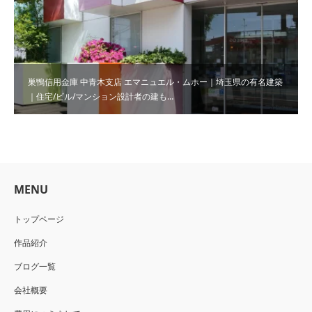
巣鴨信用金庫 中青木支店 エマニュエル・ムホー｜埼玉県の有名建築
｜住宅/ビル/マンション設計者の建も…
MENU
トップページ
作品紹介
ブログ一覧
会社概要