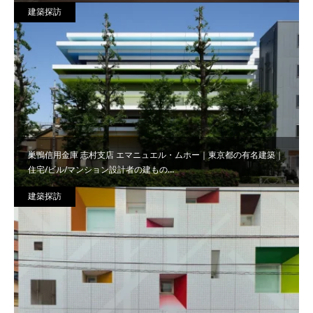
建築探訪
巣鴨信用金庫 志村支店 エマニュエル・ムホー｜東京都の有名建築｜
住宅/ビル/マンション設計者の建もの…
建築探訪