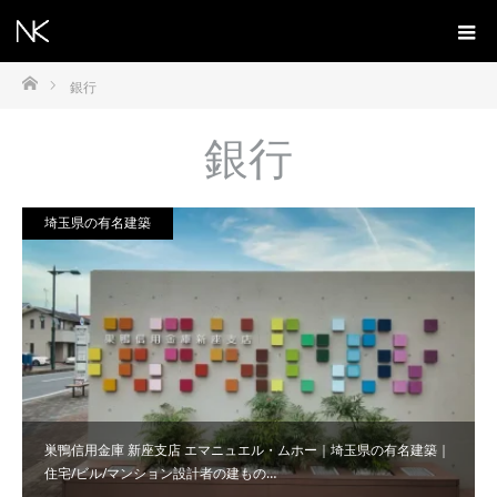
ホーム
銀行
銀行
埼玉県の有名建築
巣鴨信用金庫 新座支店 エマニュエル・ムホー｜埼玉県の有名建築｜
住宅/ビル/マンション設計者の建もの…