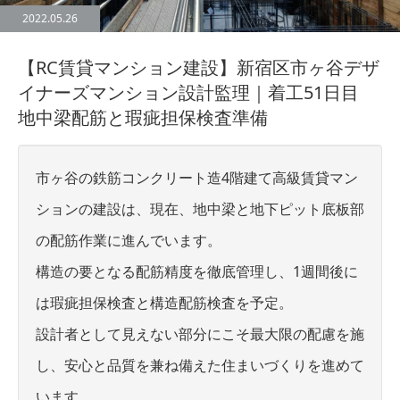
2022.05.26
【RC賃貸マンション建設】新宿区市ヶ谷デザ
イナーズマンション設計監理｜着工51日目
地中梁配筋と瑕疵担保検査準備
市ヶ谷の鉄筋コンクリート造4階建て高級賃貸マン
ションの建設は、現在、地中梁と地下ピット底板部
の配筋作業に進んでいます。
構造の要となる配筋精度を徹底管理し、1週間後に
は瑕疵担保検査と構造配筋検査を予定。
設計者として見えない部分にこそ最大限の配慮を施
し、安心と品質を兼ね備えた住まいづくりを進めて
います。