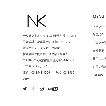
MENU
トップペ
作品紹介
一級建築士より高度な設備設計技術のある
設備設計一級建築士を保有しています。
ブログ一
設備までデザインする建築家
会社概要
株式会社片岡直樹一級建築士事務所
費用につ
〒170-0002東京都豊島区巣鴨1-18-2-B1
プラザレジデンス8
お問い合
電話：03-3943-4556 FAX：03-3969-
Research
0194
ram
ouTube