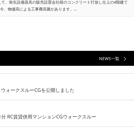
えて、衛生設備器具の販売設置会社様のコンクリート打放し仕上の4階建て
今、物価高による工事費高騰があります。...
NEWS一覧
スウォークスルーCGを公開しました
分 RC賃貸併用マンションCGウォークスルー