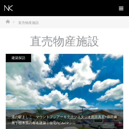
ホーム
直売物産施設
直売物産施設
建築探訪
道の駅ましこ マウントフジアーキテクツスタジオ原田真宏+原田麻
魚｜栃木県の有名建築｜住宅/ビル/マン…