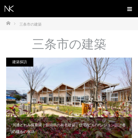
ホーム
三条市の建築
三条市の建築
建築探訪
川通どれみ保育園｜新潟県の有名建築｜住宅/ビル/マンション設計者
の建もの探訪