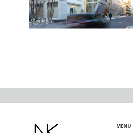
清瀬けやきホール 青木茂｜東京の有名建築｜住宅/
ル/マンション設計者の建もの探訪
MENU