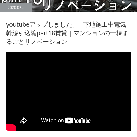
2020.02.5
youtubeアップしました。| 下地施工中電気
幹線引込編part18賃貸｜マンションの一棟ま
るごとリノベーション