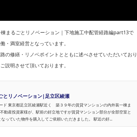
棟まるごとリノベーション｜下地施工中配管経路編part13で
稼働・満室経営となっています。
経路の修繕・リノベポイントとともに述べさせていただいてお
にご説明させて頂いております。
ごとリノベーション|足立区綾瀬
ード 東京都足立区綾瀬駅近く 築３９年の賃貸マンションの内外装一棟ま
 不動産投資家様が、駅前の好立地ですが賃貸マンション部分が全部空室と
なっていた物件を購入してご依頼いただきました。 駅近の好...