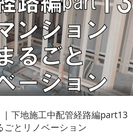
。| 下地施工中配管経路編part13
るごとリノベーション