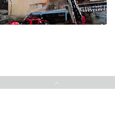
築地火災 壁の中で出火『伝導過熱 低温着火』防止
対策｜内装制限と（コンロと壁の距離）