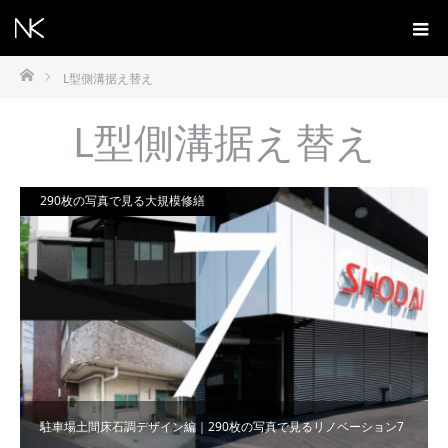
ホーム
L型側溝据え替え
L型側溝据え替え
290枚の写真で見る大規模修繕
駐車場土間床石調デザイン編｜290枚の写真で見るリノベーション7