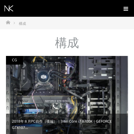
ホーム
構成
構成
CG
2018年８月PC自作（後編）｜Intel Core i7 8700K｜GEFORCE
GTX107…