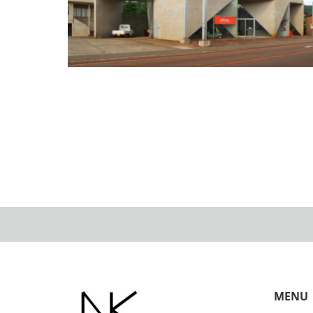
桝屋本店 平田晃久｜新潟県の有名建築｜住宅/ビル
マンション設計者の建もの探訪
MENU