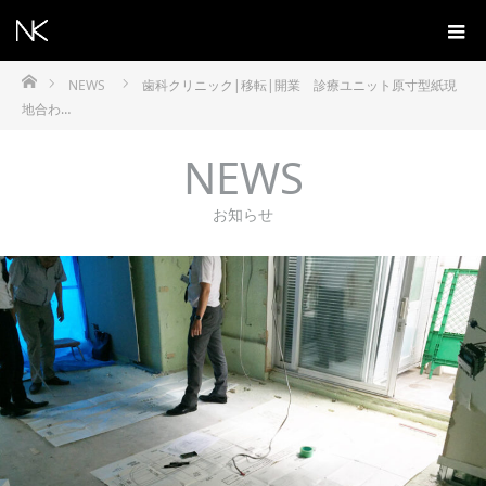
ホーム
NEWS
歯科クリニック|移転|開業 診療ユニット原寸型紙現
地合わ…
NEWS
お知らせ