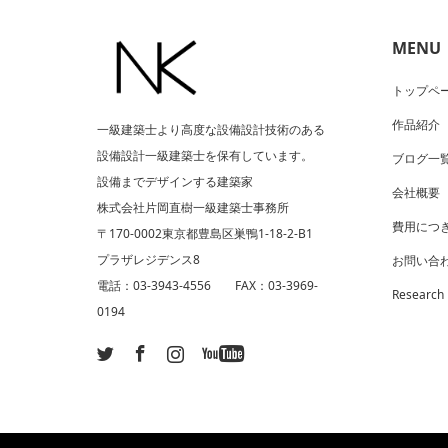
MENU
トップペ
作品紹介
一級建築士より高度な設備設計技術のある
設備設計一級建築士を保有しています。
ブログ一
設備までデザインする建築家
会社概要
株式会社片岡直樹一級建築士事務所
費用につ
〒170-0002東京都豊島区巣鴨1-18-2-B1
プラザレジデンス8
お問い合
電話：03-3943-4556 FAX：03-3969-
Research
0194
ram
ouTube