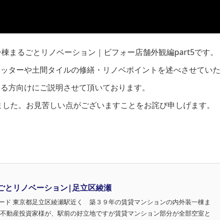
棟まるごとリノベーション｜ビフォー店舗外観編part5です。
ャッターや土間タイルの修繕・リノベポイントを述べさせてい
いる方向けにご説明させて頂いております。
しました。お見苦しい点がございますことをお詫び申しげます。
ごとリノベーション|足立区綾瀬
ード 東京都足立区綾瀬駅近く 築３９年の賃貸マンションの内外装一棟ま
 不動産投資家様が、駅前の好立地ですが賃貸マンション部分が全部空室と