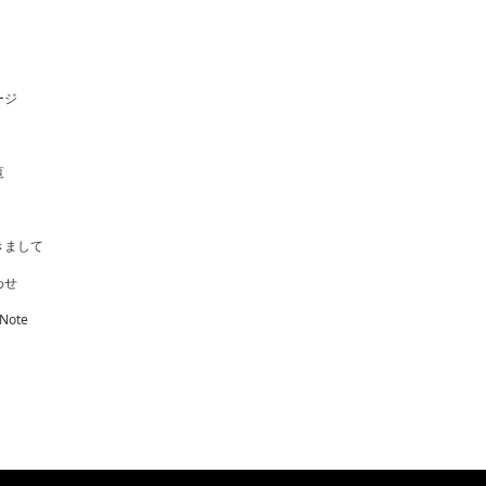
ージ
覧
きまして
わせ
 Note